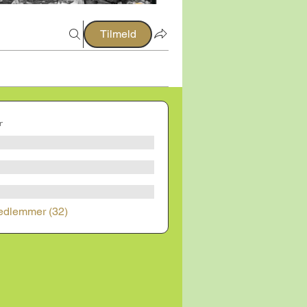
Tilmeld
r
edlemmer (32)