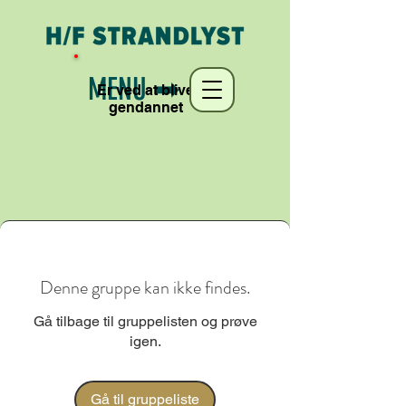
MENU ➡︎
Er ved at blive
gendannet
Denne gruppe kan ikke findes.
Gå tilbage til gruppelisten og prøve
igen.
Gå til gruppeliste