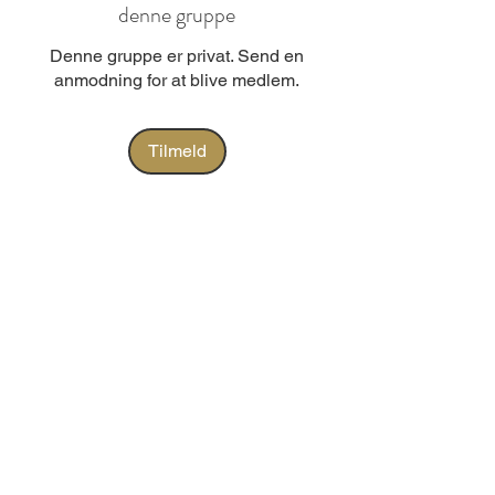
denne gruppe
Denne gruppe er privat. Send en
anmodning for at blive medlem.
Tilmeld
Om
Velkommen til gruppen! Du kan komme
i forbindelse med andre
...
Læs mere
H/F
Strandlyst
,
Strandgang 9 b