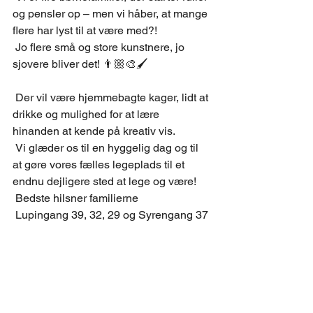
og pensler op – men vi håber, at mange 
flere har lyst til at være med?! 
 Jo flere små og store kunstnere, jo 
sjovere bliver det! 👨🏼‍🎨🖌️ 
 Der vil være hjemmebagte kager, lidt at 
drikke og mulighed for at lære 
hinanden at kende på kreativ vis. 
 Vi glæder os til en hyggelig dag og til 
at gøre vores fælles legeplads til et 
endnu dejligere sted at lege og være! 
 Bedste hilsner familierne 
 Lupingang 39, 32, 29 og Syrengang 37 