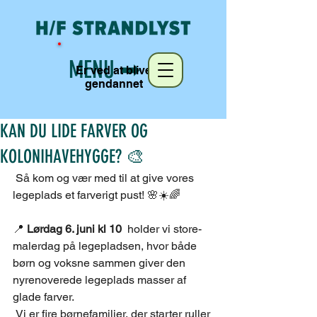
MENU ➡︎
Er ved at blive
gendannet
KAN DU LIDE FARVER OG
KOLONIHAVEHYGGE? 🎨
 Så kom og vær med til at give vores 
legeplads et farverigt pust! 🌸☀️🌈 
📍
 Lørdag 6. juni kl 10 
 holder vi store-
malerdag på legepladsen, hvor både 
børn og voksne sammen giver den 
nyrenoverede legeplads masser af 
glade farver. 
 Vi er fire børnefamilier, der starter ruller 