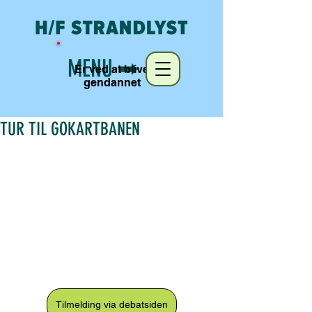
MENU ➡︎
Er ved at blive
gendannet
TUR TIL GOKARTBANEN
Tilmelding via debatsiden