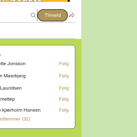
Tilmeld
r
tte Jonsson
Følg
onsson
n Maarbjerg
Følg
 Lauridsen
Følg
idsen
mettep
Følg
ep
e kjærholm Hansen
Følg
ærholm Hansen
edlemmer (32)