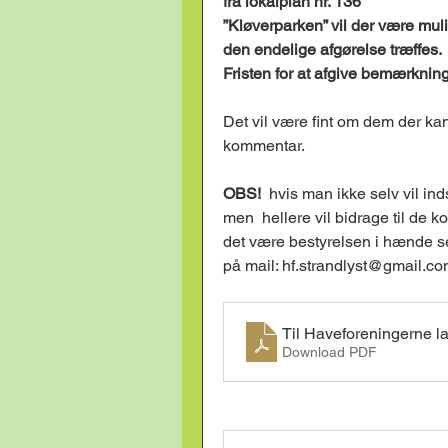
fra lokalplan nr. 136
”Kløverparken” vil der være mu
den endelige afgørelse træffes.
Fristen for at afgive bemærkning
Det vil være fint om dem der kan 
kommentar. 
OBS!
  hvis man ikke selv vil i
men  hellere vil bidrage til de 
det være bestyrelsen i hænde s
på mail: hf.strandlyst@gmail.c
Til Haveforeningerne l
Download PDF