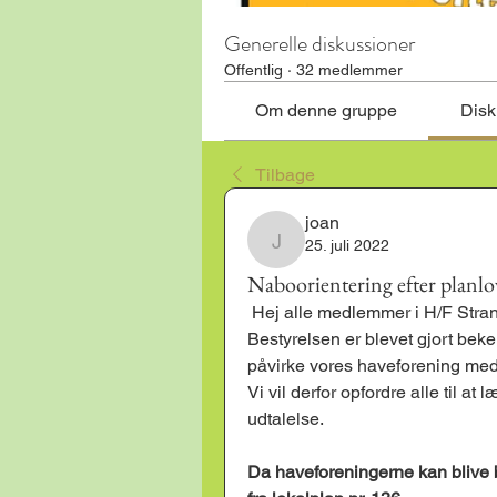
Generelle diskussioner
Offentlig
·
32 medlemmer
Om denne gruppe
Disk
Tilbage
joan
25. juli 2022
joan
Naboorientering efter planl
 Hej alle medlemmer i H/F Stran
Bestyrelsen er blevet gjort be
påvirke vores haveforening med 
Vi vil derfor opfordre alle til 
udtalelse.
Da haveforeningerne kan blive be