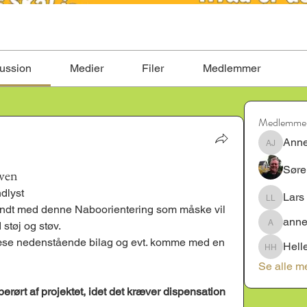
ussion
Medier
Filer
Medlemmer
Medlemme
Anne
Annette J
Søre
oven
dlyst
Lars
Lars Laur
kendt med denne Naboorientering som måske vil 
anne
støj og støv.
annemett
at læse nedenstående bilag og evt. komme med en 
Hell
Helle kj
Se alle m
rørt af projektet, idet det kræver dispensation 