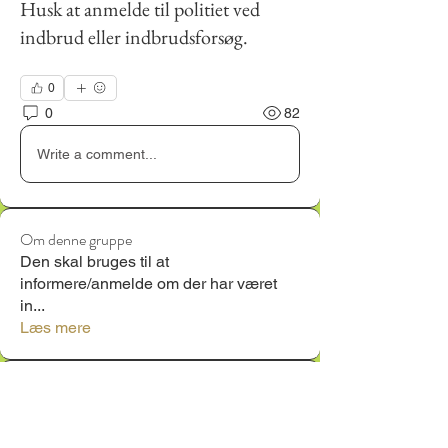
Husk at anmelde til politiet ved
indbrud eller indbrudsforsøg.
0
0
82
Write a comment...
Om denne gruppe
Den skal bruges til at
informere/anmelde om der har været
in
...
Læs mere
Medlemmer
Annette Jonsson
Følg
Annette Jonsson