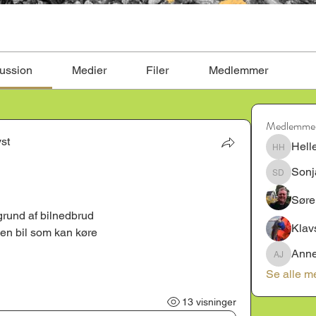
ussion
Medier
Filer
Medlemmer
Medlemme
st
Hell
Helle kj
Sonj
Sonja Du
Søre
grund af bilnedbrud
Klav
 en bil som kan køre
Anne
Annette J
Se alle m
13 visninger