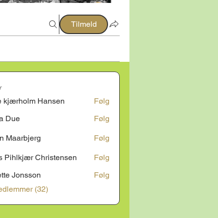
Tilmeld
r
e kjærholm Hansen
Følg
ærholm Hansen
a Due
Følg
e
n Maarbjerg
Følg
s Pihlkjær Christensen
Følg
tte Jonsson
Følg
onsson
edlemmer (32)